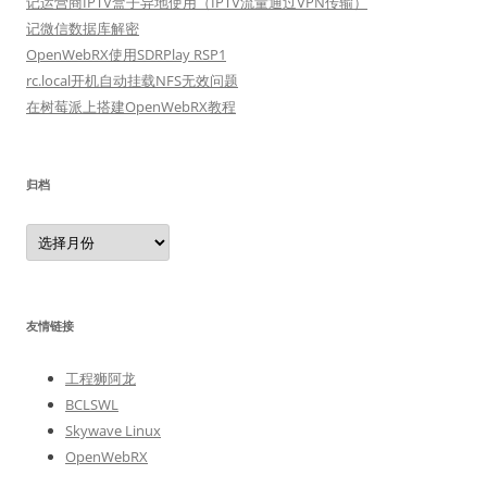
记运营商IPTV盒子异地使用（IPTV流量通过VPN传输）
记微信数据库解密
OpenWebRX使用SDRPlay RSP1
rc.local开机自动挂载NFS无效问题
在树莓派上搭建OpenWebRX教程
归档
归
档
友情链接
工程狮阿龙
BCLSWL
Skywave Linux
OpenWebRX