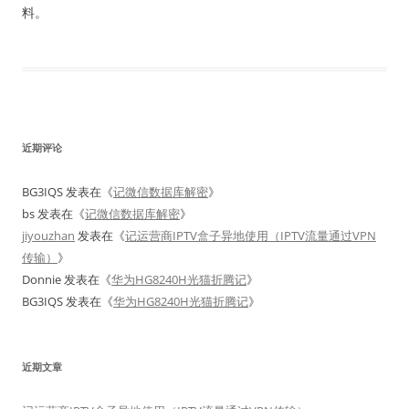
料。
近期评论
BG3IQS
发表在《
记微信数据库解密
》
bs
发表在《
记微信数据库解密
》
jiyouzhan
发表在《
记运营商IPTV盒子异地使用（IPTV流量通过VPN
传输）
》
Donnie
发表在《
华为HG8240H光猫折腾记
》
BG3IQS
发表在《
华为HG8240H光猫折腾记
》
近期文章