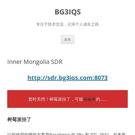
跳
至
BG3IQS
正
文
专注于技术交流，记录个人成长之路
菜单
Inner Mongolia SDR
http://sdr.bg3iqs.com:8073
暂时关闭！树莓派挂了，可能
还会开
的……
树莓派挂了
以前使用的硬件方案是Raspberry Pi 3B+ 和 RTL-2832，后来更